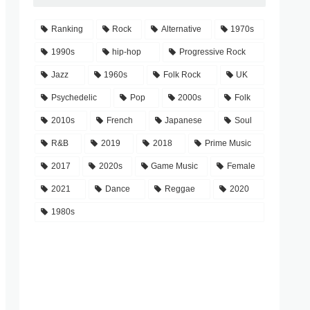
Ranking
Rock
Alternative
1970s
1990s
hip-hop
Progressive Rock
Jazz
1960s
Folk Rock
UK
Psychedelic
Pop
2000s
Folk
2010s
French
Japanese
Soul
R&B
2019
2018
Prime Music
2017
2020s
Game Music
Female
2021
Dance
Reggae
2020
1980s