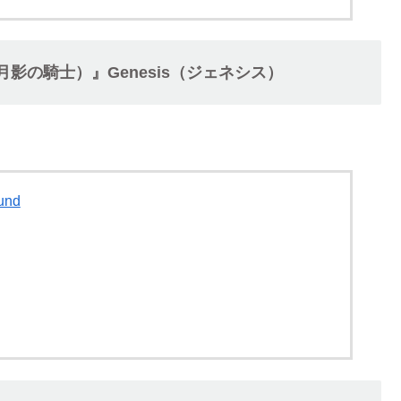
ound（月影の騎士）』Genesis（ジェネシス）
und